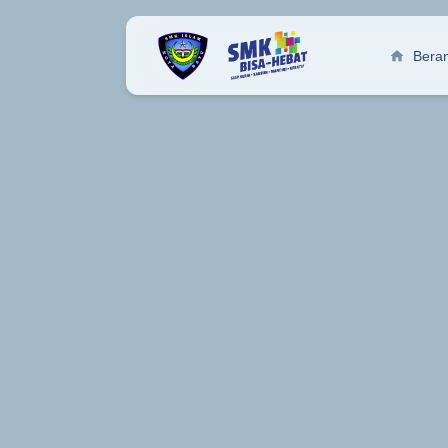
home
Bera
Teknik Aplika
Pres
Program Keahlia
Terka
Desain Komuni
Keg
Program Keahlia
Terk
Tek. Komputer
Keg
Program Keahlia
Terk
Layanan Perb
Ektr
Program Keahlia
Terk
Akuntansi Ke
Ker
Program Keahlia
Kerj
Pemasaran
Prof