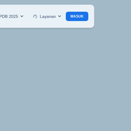
PDB 2025
support_agent
Layanan
MASUK
MKISBA
rja Khusus & penelusuran alumni
D
an PPDB
nformasi akademik SMKISBA
g Factory
aran berbasis produksi SMKISBA