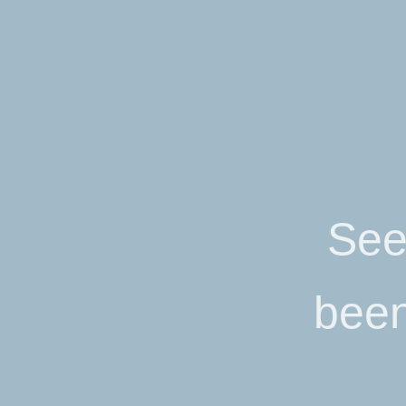
Program Keahlia
Terk
See
been 