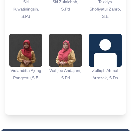
Siti
Siti Zulaichah,
Tazkiya
Kuwatiningsih,
S.Pd
Shofiyatul Zahro,
S.Pd
S.E
Violanditta Ajeng
Wahjoe Andajani,
Zulfiqih Ahmal
Pangestu,S.E
S.Pd
Arrozak, S.Ds