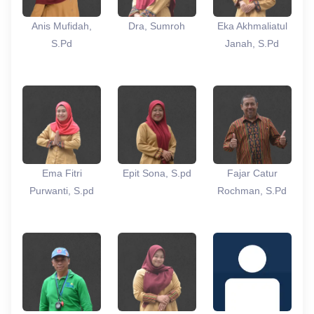
Anis Mufidah,
Dra, Sumroh
Eka Akhmaliatul
S.Pd
Janah, S.Pd
Ema Fitri
Epit Sona, S.pd
Fajar Catur
Purwanti, S.pd
Rochman, S.Pd