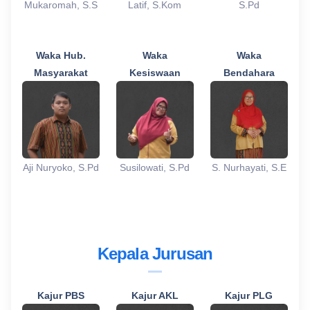
Mukaromah, S.S
Latif, S.Kom
S.Pd
Waka Hub.
Waka
Waka
Masyarakat
Kesiswaan
Bendahara
Aji Nuryoko, S.Pd
Susilowati, S.Pd
S. Nurhayati, S.E
Kepala Jurusan
Kajur PBS
Kajur AKL
Kajur PLG