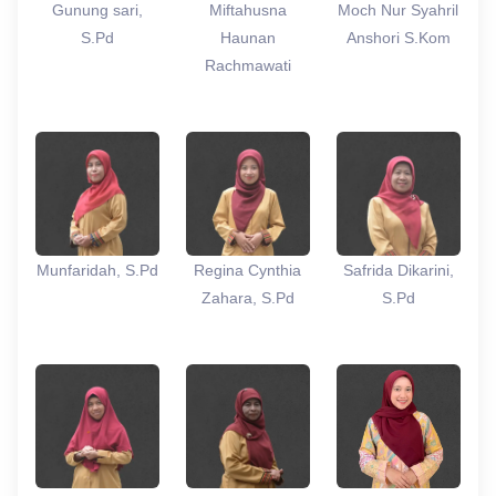
Gunung sari,
Miftahusna
Moch Nur Syahril
S.Pd
Haunan
Anshori S.Kom
Rachmawati
Munfaridah, S.Pd
Regina Cynthia
Safrida Dikarini,
Zahara, S.Pd
S.Pd