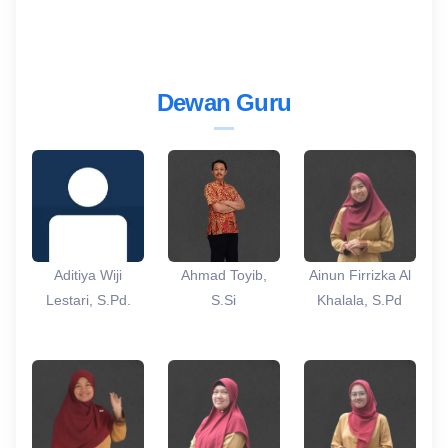
Dewan Guru
Aditiya Wiji
Ahmad Toyib,
Ainun Firrizka Al
Lestari, S.Pd.
S.Si
Khalala, S.Pd