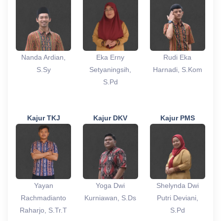
Nanda Ardian,
Eka Erny
Rudi Eka
S.Sy
Setyaningsih,
Harnadi, S.Kom
S.Pd
Kajur TKJ
Kajur DKV
Kajur PMS
Yayan
Yoga Dwi
Shelynda Dwi
Rachmadianto
Kurniawan, S.Ds
Putri Deviani,
Raharjo, S.Tr.T
S.Pd