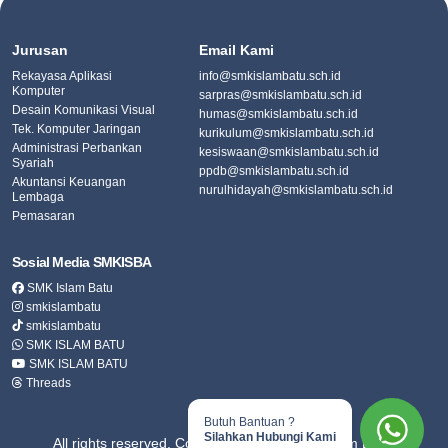
Jurusan
Email Kami
Rekayasa Aplikasi
info@smkislambatu.sch.id
Komputer
sarpras@smkislambatu.sch.id
Desain Komunikasi Visual
humas@smkislambatu.sch.id
Tek. Komputer Jaringan
kurikulum@smkislambatu.sch.id
Administrasi Perbankan
kesiswaan@smkislambatu.sch.id
Syariah
ppdb@smkislambatu.sch.id
Akuntansi Keuangan
nurulhidayah@smkislambatu.sch.id
Lembaga
Pemasaran
Sosial Media SMKISBA
SMK Islam Batu
smkislambatu
smkislambatu
SMK ISLAM BATU
SMK ISLAM BATU
Threads
Butuh Bantuan ?
Silahkan Hubungi Kami
All rights reserved. Copyright ©
2026 SMK Islam Batu.