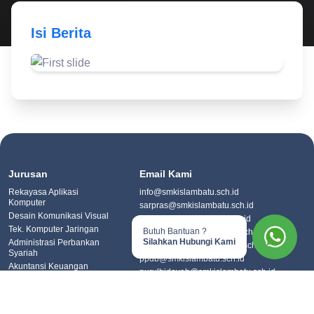
Isi Berita
Previous
Next
Jurusan
Email Kami
Rekayasa Aplikasi
info@smkislambatu.sch.id
Komputer
sarpras@smkislambatu.sch.id
Desain Komunikasi Visual
humas@smkislambatu.sch.id
Tek. Komputer Jaringan
Butuh Bantuan ?
kurikulum@smkislambatu.sch.id
Silahkan Hubungi Kami
Administrasi Perbankan
kesiswaan@smkislambatu.sch.id
Syariah
ppdb@smkislambatu.sch.id
Akuntansi Keuangan
nurulhidayah@smkislambatu.sch.id
Lembaga
Pemasaran